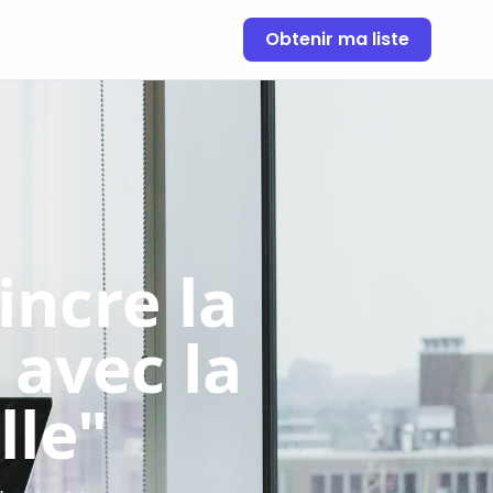
Obtenir ma liste
incre la
 avec la
lle"