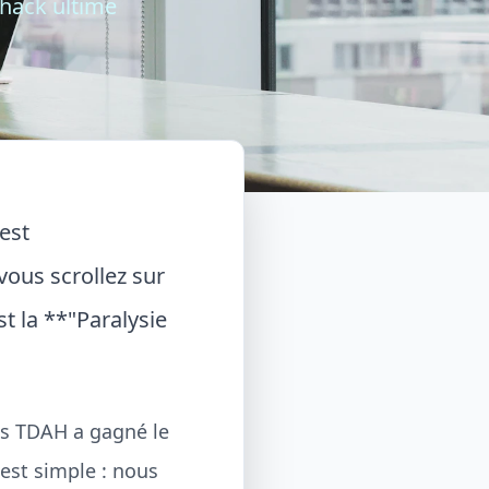
e hack ultime
est
vous scrollez sur
t la **"Paralysie
és TDAH a gagné le
 est simple : nous