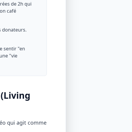
rées de 2h qui
son café
s donateurs.
e sentir "en
une "vie
(Living
vidéo qui agit comme