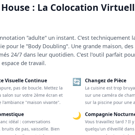
House : La Colocation Virtuel
onnotation "adulte" un instant. C'est techniquement l
tie pour le "Body Doubling". Une grande maison, des 
lmés 24/7 dans leur quotidien. C'est l'outil parfait pou
 espace de travail.
🔄
e Visuelle Continue
Changez de Pièce
upure, pas de boucle. Mettez la
La cuisine est trop bruy
 salon sur votre 2ème écran et
sur une caméra de cham
e l'ambiance "maison vivante".
sur la piscine pour une
🌙
omestique
Compagnie Nocturn
lanc idéal : conversations
Vous travaillez tard ? Il 
, bruits de pas, vaisselle. Bien
quelqu'un d'éveillé dans