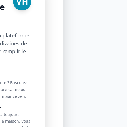
VH
le
a plateforme
dizaines de
r remplir le
ante ? Basculez
bre calme ou
 ambiance zen.
e
y a toujours
 la maison. Vous