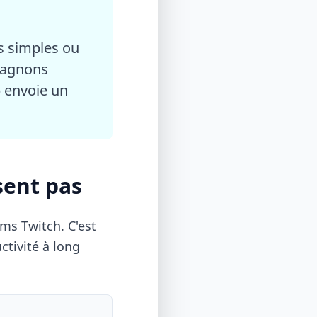
s simples ou
pagnons
e) envoie un
sent pas
ms Twitch. C'est
ctivité à long