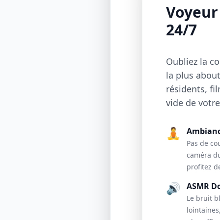
Voyeur 
24/7
Oubliez la c
la plus abou
résidents, fi
vide de votre
🧘
Ambianc
Pas de co
caméra du
profitez d
🔊
ASMR D
Le bruit b
lointaines