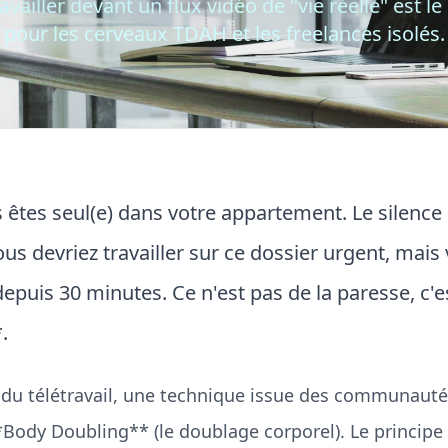
vailler devant un flux vidéo de "vie réelle" est l
pour les cerveaux TDAH et les freelances isolés.
s êtes seul(e) dans votre appartement. Le silence 
us devriez travailler sur ce dossier urgent, mais 
epuis 30 minutes. Ce n'est pas de la paresse, c'es
.
n du télétravail, une technique issue des communaut
**Body Doubling** (le doublage corporel). Le principe