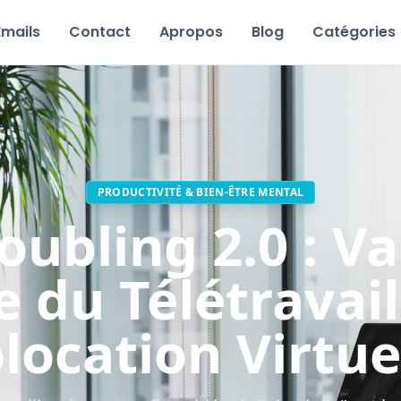
Emails
Contact
Apropos
Blog
Catégories
PRODUCTIVITÉ & BIEN-ÊTRE MENTAL
ubling 2.0 : Va
e du Télétravail
location Virtue