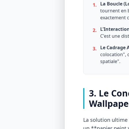
La Boucle (L
1.
tournent en b
exactement co
L'Interaction
2.
C'est une dis
Le Cadrage Ar
3.
colocation", 
spatiale".
3. Le Con
Wallpape
La solution ultime 
un **papier peint 