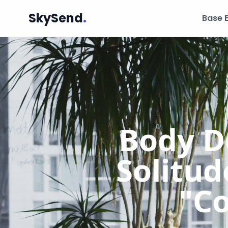
SkySend
.
Base 
Body Do
Solitud
"Co