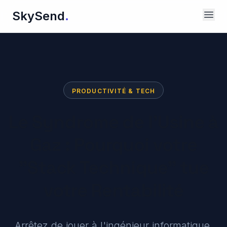
SkySend
.
PRODUCTIVITÉ & TECH
Le Syndrome de l'Usine à
Gaz : Pourquoi votre
"Stack Technique" tue
votre Rentabilité
Arrêtez de jouer à l'ingénieur informatique.