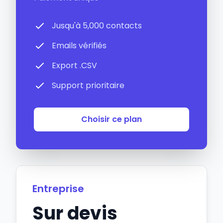
Jusqu'à 5,000 contacts
Emails vérifiés
Export .CSV
Support prioritaire
Choisir ce plan
Entreprise
Sur devis