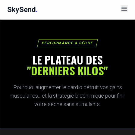
SkySend
.
PERFORMANCE & SÈCHE
LE PLATEAU DES
"DERNIERS KILOS"
Pourquoi augmenter le cardio détruit vos gains
musculaires... et la stratégie biochimique pour finir
votre sèche sans stimulants.