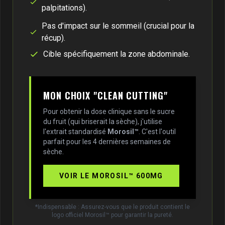
palpitations).
Pas d'impact sur le sommeil (crucial pour la
récup).
Cible spécifiquement la zone abdominale.
MON CHOIX "CLEAN CUTTING"
Pour obtenir la dose clinique sans le sucre
du fruit (qui briserait la sèche), j'utilise
l'extrait standardisé
Morosil™
. C'est l'outil
parfait pour les 4 dernières semaines de
sèche.
VOIR LE MOROSIL™ 600MG
*Indispensable : Assurez-vous que le produit contient le
logo officiel Morosil™ pour garantir la pureté.