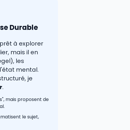
ise Durable
 prêt à explorer
er, mais il en
gel), les
'état mental.
ructuré, je
r
.
s", mais proposent de
l.
matisent le sujet,