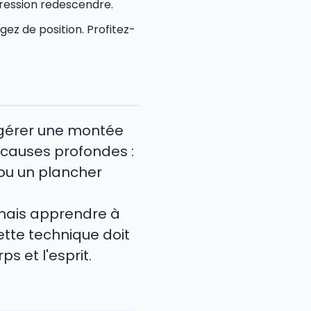
pression redescendre.
ez de position. Profitez-
r gérer une montée
s causes profondes :
ou un plancher
amais apprendre à
ette technique doit
s et l'esprit.