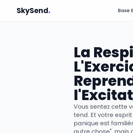
SkySend
.
Base 
La Respi
L'Exerci
Reprend
l'Excita
Vous sentez cette v
tend. Et votre esprit
panique est familiè
autre chose", mais