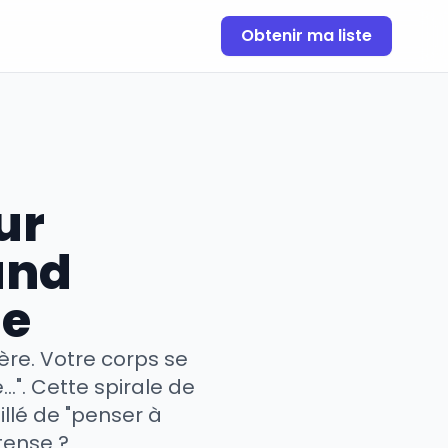
Obtenir ma liste
ur
and
te
re. Votre corps se
...". Cette spirale de
llé de "penser à
tense ?