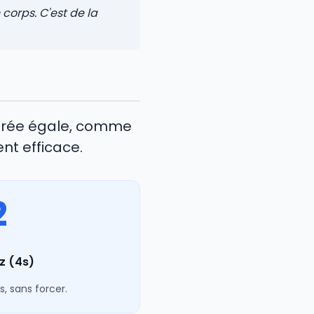
 corps. C'est de la
durée égale, comme
nt efficace.
2
z (4s)
, sans forcer.