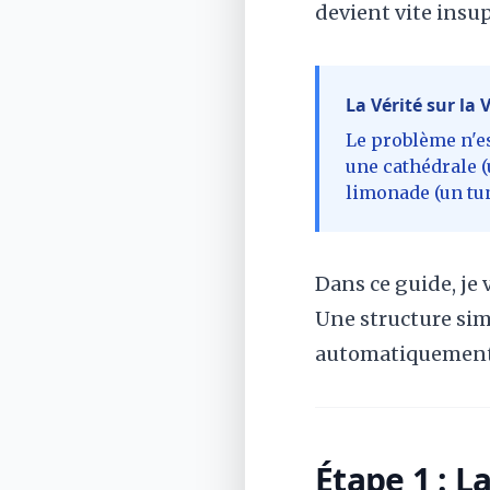
devient vite insu
La Vérité sur la
Le problème n'es
une cathédrale (
limonade (un tun
Dans ce guide, je
Une structure simp
automatiquement
Étape 1 : L