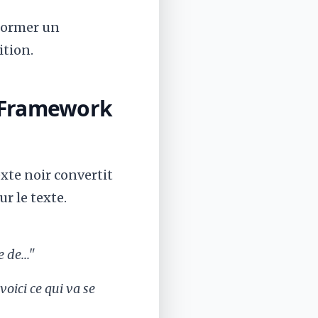
sformer un
ition.
e Framework
xte noir convertit
r le texte.
 de..."
 voici ce qui va se