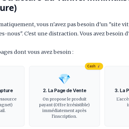
ture)
atiquement, vous n'avez pas besoin d'un "site vit
-nous". C'est une distraction. Vous avez besoin 
 pages dont vous avez besoin :
Cash 💰
💎
apture
2. La Page de Vente
3. La 
essource
On propose le produit
L'accè
agnet)
payant (Offre Irrésistible)
il.
immédiatement après
l'inscription.