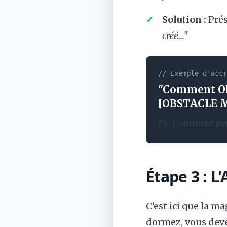
Solution :
Prés
créé..."
// Exemple d'accr
"Comment Ob
[OBSTACLE 
Ex: Comment perd
Étape 3 : L
C'est ici que la 
dormez, vous deve