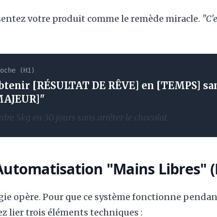
entez votre produit comme le remède miracle.
"C'e
oche (H1)
tenir [RÉSULTAT DE RÊVE] en [TEMPS] sa
MAJEUR]"
re 5kg en 30 jours sans arrêter le chocolat.
'Automatisation "Mains Libres" 
magie opère. Pour que ce système fonctionne penda
z lier trois éléments techniques :