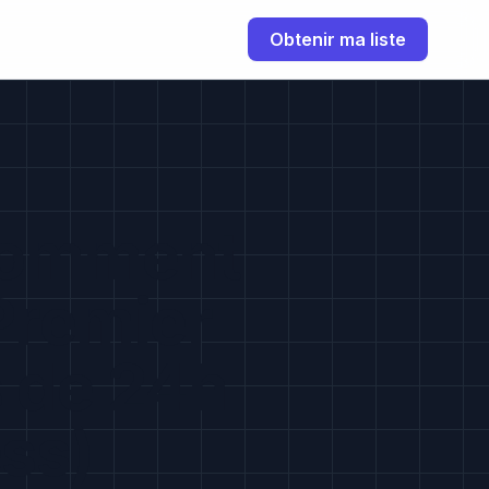
Obtenir ma liste
 Comment
Premier
s de 24h
ss)