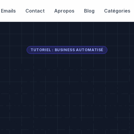
 Emails
Contact
Apropos
Blog
Catégories
TUTORIEL : BUSINESS AUTOMATISÉ
nel Express" :
 et Livrer Votre 
 Digital en Moin
ans Site WordPre