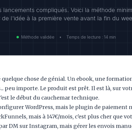
s lancements compliqués. Voici la méthode minim
 de l'idée à la première vente avant la fin du we
Méthode validée
•
Temps de lecture : 14 min
é quelque chose de génial. Un ebook, une formatio
.. peu importe. Le produit est prêt. Il est là, sur vo
'est le début du cauchemar technique.
onfigurer WordPress, mais le plugin de paiement 
kFunnels, mais à 147€/mois, c'est plus cher que vot
par DM sur Instagram, mais gérer les envois manu