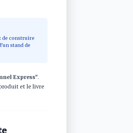
z de construire
d'un stand de
nnel Express"
.
roduit et le livre
te