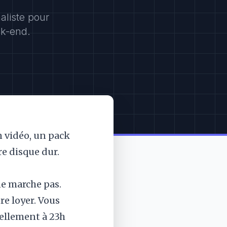
aliste pour
ek-end.
n vidéo, un pack
tre disque dur.
ne marche pas.
re loyer. Vous
ellement à 23h