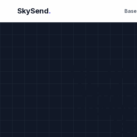
SkySend
.
Base
Le "Tun
Vendre
Produit
(S