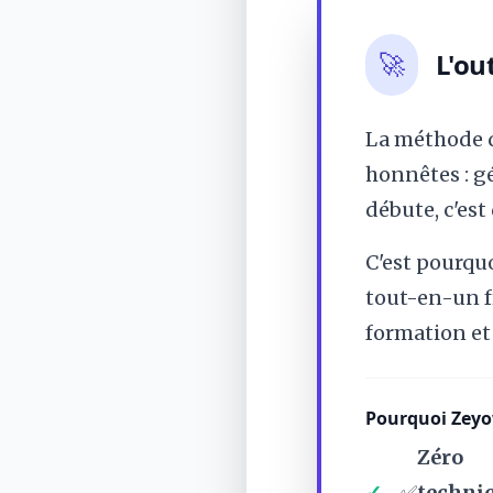
L'out
🚀
La méthode q
honnêtes : g
débute, c'es
C'est pourqu
tout-en-un f
formation et 
Pourquoi Zeyo
Zéro
✅
techni