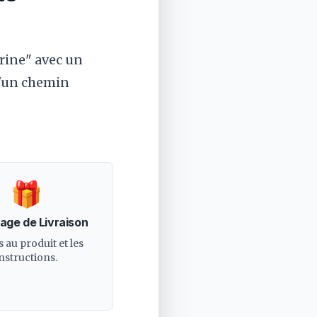
rine" avec un
d'un chemin
🎁
Page de Livraison
s au produit et les
instructions.