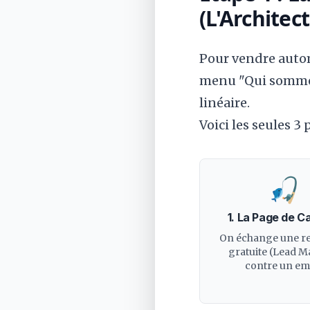
(L'Architec
Pour vendre autom
menu "Qui sommes
linéaire.
Voici les seules 3
🎣
1. La Page de C
On échange une r
gratuite (Lead M
contre un ema