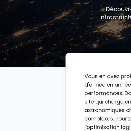
Découvr
infrastruc
Vous en avez pro
d'année en année 
performances. Dan
site qui charge e
astronomiques ch
complexes. Pourtan
l'optimisation log