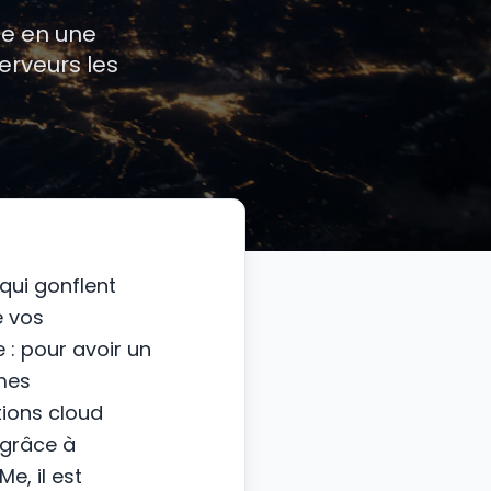
e en une
erveurs les
qui gonflent
e vos
 : pour avoir un
mes
ions cloud
 grâce à
e, il est