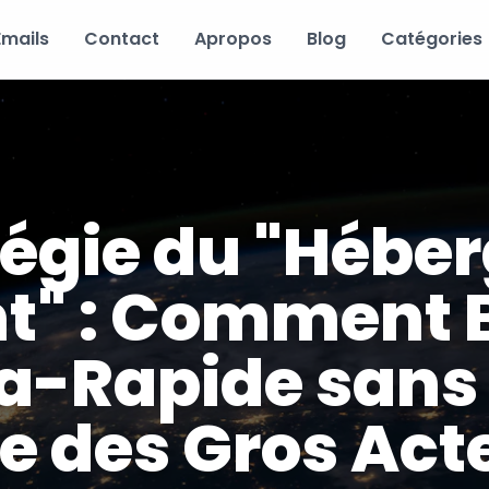
Emails
Contact
Apropos
Blog
Catégories
tégie du "Héb
nt" : Comment 
ra-Rapide sans
e des Gros Act