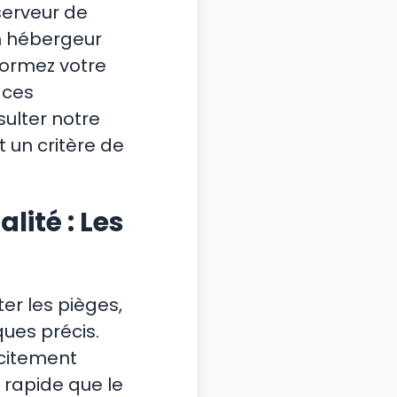
serveur de
un hébergeur
formez votre
 ces
sulter notre
st un critère de
lité : Les
er les pièges,
ques précis.
icitement
s rapide que le