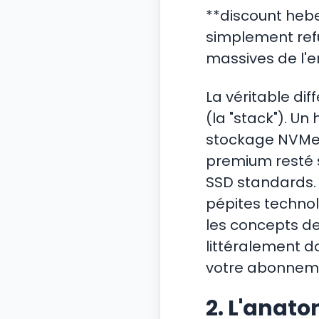
**discount heber
simplement refu
massives de l'e
La véritable di
(la "stack"). U
stockage NVMe 
premium resté 
SSD standards. 
pépites technol
les concepts de
littéralement do
votre abonnem
2. L'anatom