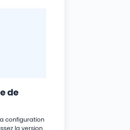
.
me de
la configuration
issez la version