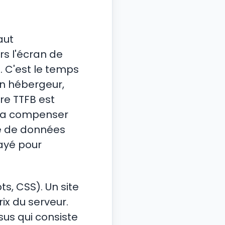
aut
s l'écran de
). C'est le temps
on hébergeur,
re TTFB est
rra compenser
tre de données
payé pour
ts, CSS). Un site
ix du serveur.
ssus qui consiste