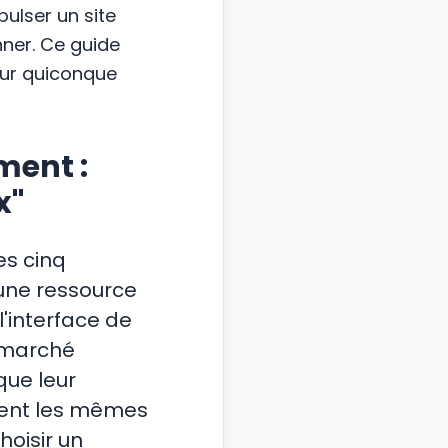
ulser un site
nner. Ce guide
pour quiconque
ment :
x"
es cinq
 une ressource
 l'interface de
u marché
que leur
ouvent les mêmes
hoisir un