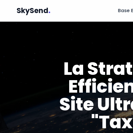
SkySend
.
Base 
La Stra
Efficie
Site Ult
"Tax