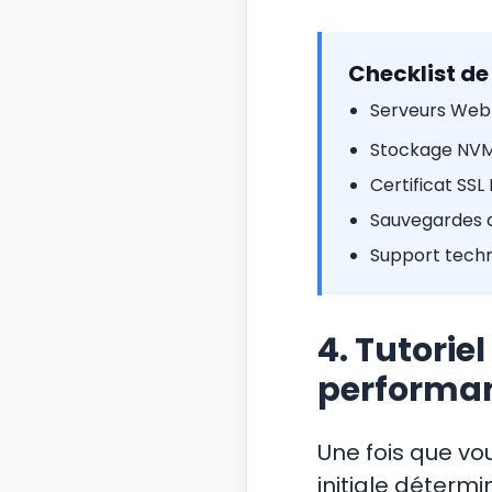
Checklist de
Serveurs Web 
Stockage NVMe
Certificat SSL 
Sauvegardes q
Support techn
4. Tutorie
performan
Une fois que vo
initiale détermi