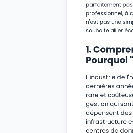
parfaitement poss
professionnel, à 
n'est pas une simp
souhaite allier é
1. Compre
Pourquoi "
L'industrie de
dernières année
rare et coûteuse
gestion qui sont
dépensent des m
infrastructure e
centres de donn