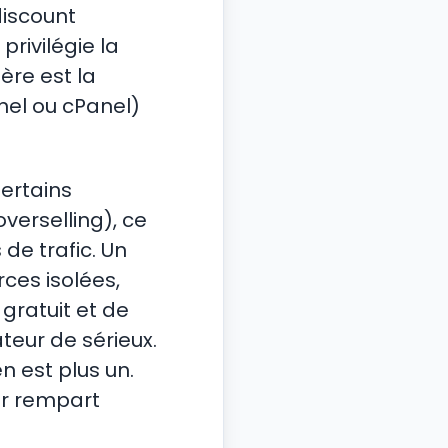
discount
privilégie la
ère est la
el ou cPanel)
Certains
verselling), ce
de trafic. Un
ces isolées,
gratuit et de
teur de sérieux.
en est plus un.
er rempart