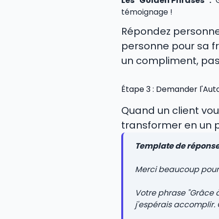
Les "Golden Phrases" :
"G
témoignage !
Répondez personnell
personne pour sa fr
un compliment, pass
Étape 3 : Demander l'Aut
Quand un client vou
transformer en un p
Template de réponse 
Merci beaucoup pour v
Votre phrase "Grâce à
j'espérais accomplir