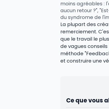
moins agréables : l'a
aucun retour ?", "Es
du syndrome de l'i
La plupart des créa
remerciement. C'es
que le travail le p
de vagues conseils su
méthode "Feedback L
et construire une v
Ce que vous a