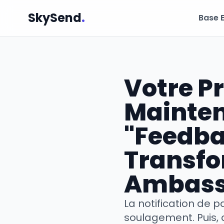
SkySend
.
Base 
Votre Pr
Mainten
"Feedba
Transfo
Ambass
La notification de p
soulagement. Puis, 