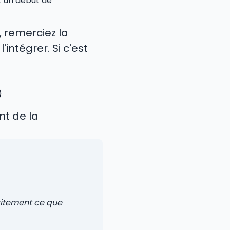
st un début de
 remerciez la
ntégrer. Si c'est
)
nt de la
faitement ce que