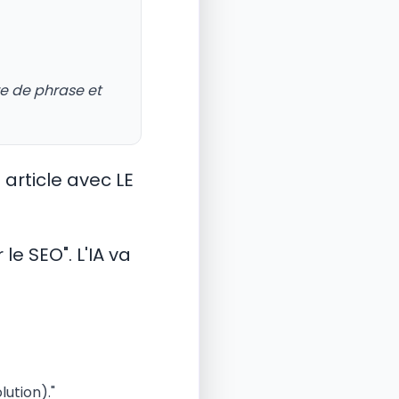
re de phrase et
n article avec LE
e SEO". L'IA va
ution)."