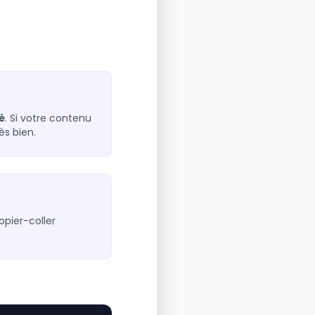
é
. Si votre contenu
ès bien.
opier-coller