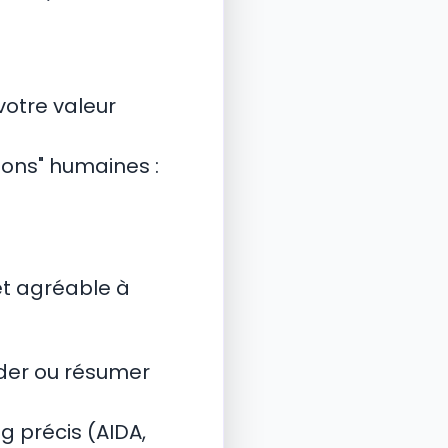
 votre valeur
ions" humaines :
 et agréable à
coder ou résumer
g précis (AIDA,