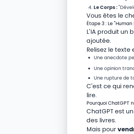
Le Corps :
"Dévelo
Vous êtes le che
Étape 3 : Le "Human 
L'IA produit un 
ajoutée.
Relisez le text
Une anecdote pers
Une opinion tran
Une rupture de t
C'est ce qui ren
lire.
Pourquoi ChatGPT ne
ChatGPT est un 
des livres.
Mais pour
vend