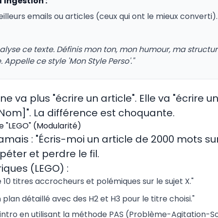
d'Ingestion :
eilleurs emails ou articles (ceux qui ont le mieux converti).
alyse ce texte. Définis mon ton, mon humour, ma structu
Appelle ce style 'Mon Style Perso'."
ne va plus "écrire un article". Elle va "écrire u
 Nom]". La différence est choquante.
re "LEGO" (Modularité)
is : "Écris-moi un article de 2000 mots sur l
péter et perdre le fil.
iques (LEGO) :
10 titres accrocheurs et polémiques sur le sujet X."
plan détaillé avec des H2 et H3 pour le titre choisi."
'intro en utilisant la méthode PAS (Problème-Agitation-Sol