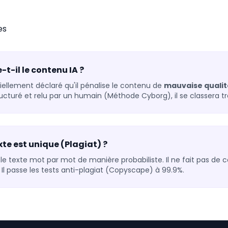
es
t-il le contenu IA ?
iellement déclaré qu'il pénalise le contenu de
mauvaise qualit
structuré et relu par un humain (Méthode Cyborg), il se classera tr
xte est unique (Plagiat) ?
le texte mot par mot de manière probabiliste. Il ne fait pas de c
s. Il passe les tests anti-plagiat (Copyscape) à 99.9%.