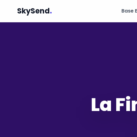
SkySend
.
Base 
La F