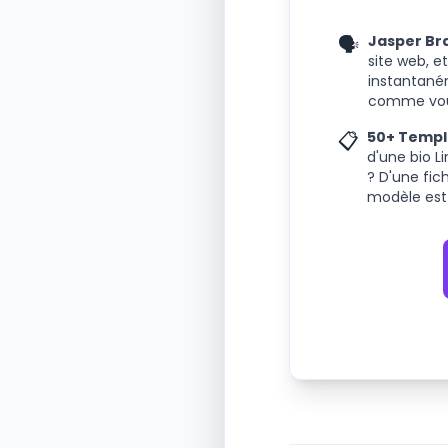
🗣️
Jasper Bra
site web, e
instantané
comme vous
📋
50+ Templ
d'une bio L
? D'une fic
modèle est 