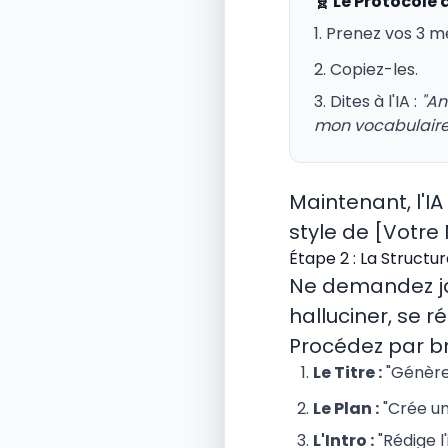
🧬 Le Protocole 
1. Prenez vos 3 m
2. Copiez-les.
3. Dites à l'IA :
"An
mon vocabulaire. 
Maintenant, l'IA 
style de [Votre
Étape 2 : La Structu
Ne demandez jama
halluciner, se ré
Procédez par br
Le Titre :
"Génère 
Le Plan :
"Crée un 
L'Intro :
"Rédige l