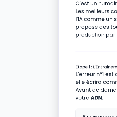
C'est un humai
Les meilleurs cop
l'IA comme un st
propose des tou
production par 
Étape 1 : L'Entraîn
L'erreur n°1 est 
elle écrira com
Avant de demand
votre
ADN
.