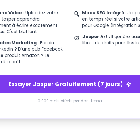
nd Voice :
Uploadez votre
🔍
Mode SEO Intégré :
Jasper
t Jasper apprendra
en temps réel si votre arti
ment à écrire exactement
pour Google (intégration 
. C'est bluffant.
🎨
Jasper Art :
Il génère aus
ates Marketing :
Besoin
libres de droits pour illustr
inkedIn ? D'une pub Facebook
he produit Amazon ? Le
déjà prêt.
Essayer Jasper Gratuitement (7 jours)
10 000 mots offerts pendant l'essai.