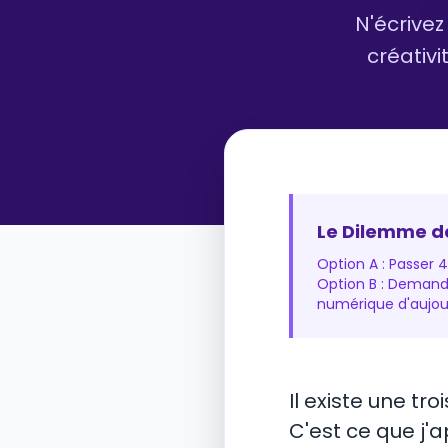
N'écrive
créativi
Le Dilemme de
Option A : Passer 
Option B : Demand
numérique d'aujour
Il existe une tro
C'est ce que j'