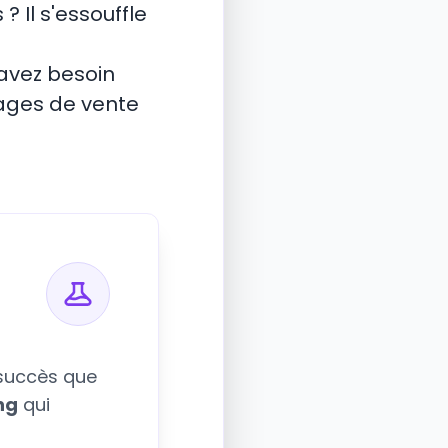
 Il s'essouffle
 avez besoin
 pages de vente
à succès que
ng
qui