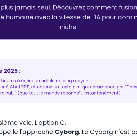
z plus jamais seul. Découvrez comment fusion
té humaine avec la vitesse de l'IA pour domi
niche.
 2025 :
4 heures à écrire un article de blog moyen.
er à ChatGPT, et obtenir un texte plat qui commence par "Dan
d'hui..." (que tout le monde reconnaît instantanément).
isième voie. L'option C.
appelle l'approche
Cyborg
. Le Cyborg n'est p