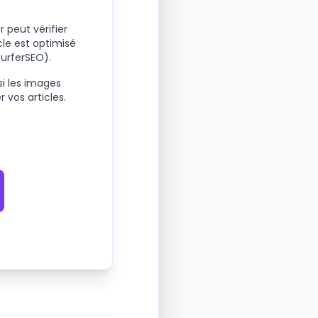
 peut vérifier
cle est optimisé
SurferSEO).
si les images
er vos articles.