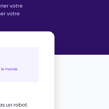
ner votre
ner votre
s le monde
as un robot.