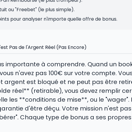
Pari Remboursé (le plus trompeur).
uit ou "Freebet" (le plus simple).
oints pour analyser n'importe quelle offre de bonus.
n'est Pas de l'Argent Réel (Pas Encore)
plus importante à comprendre. Quand un boo
 vous n'avez pas 100€ sur votre compte. Vou
 argent est bloqué et ne peut pas être retiré
de réel** (retirable), vous devez remplir cer
le les **conditions de mise**, ou le "wager".
 garantie d'être déçu. Votre mission n'est pas 
libérer". Chaque type de bonus a ses propres 