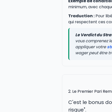
Exemple de condition
minimum, avec chaque 
Traduction :
Pour lib
qui respectent ces con
Le Verdict du Stra
vous comprenez les
appliquer votre
st
wager peut être trè
2. Le Premier Pari Rem
C'est le bonus do
risque".