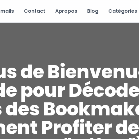
Emails
Contact
Apropos
Blog
Catégories
s de Bienvenue
de pour Décoder
s des Bookmake
ent Profiter de