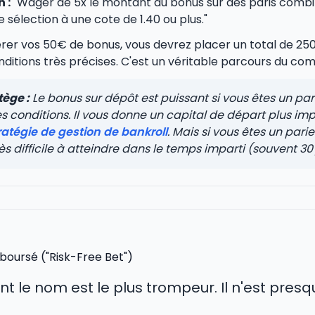
 :
"Wager de 5x le montant du bonus sur des paris combi
sélection à une cote de 1.40 ou plus."
érer vos 50€ de bonus, vous devrez placer un total de 25
ditions très précises. C'est un véritable parcours du co
tège :
Le bonus sur dépôt est puissant si vous êtes un pari
 conditions. Il vous donne un capital de départ plus im
ratégie de gestion de bankroll
. Mais si vous êtes un pari
s difficile à atteindre dans le temps imparti (souvent 30 
boursé ("Risk-Free Bet")
nt le nom est le plus trompeur. Il n'est pres