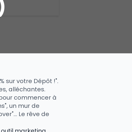
)
% sur votre Dépôt !".
s, alléchantes.
it pour commencer à
ns", un mur de
ver"... Le rêve de
outil marketing.