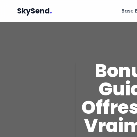
SkySend
.
Base 
Bonu
Gui
Offre
Vraim