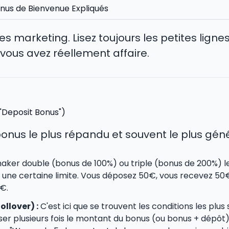
nus de Bienvenue Expliqués
es marketing. Lisez toujours les petites lignes
vous avez réellement affaire.
("Deposit Bonus")
bonus le plus répandu et souvent le plus gén
ker double (bonus de 100%) ou triple (bonus de 200%) l
à une certaine limite. Vous déposez 50€, vous recevez 50
0€.
llover) :
C'est ici que se trouvent les conditions les plus s
er plusieurs fois le montant du bonus (ou bonus + dépôt)