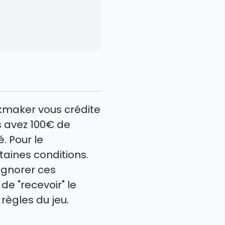
kmaker vous crédite
s avez 100€ de
. Pour le
taines conditions.
 Ignorer ces
de "recevoir" le
règles du jeu.