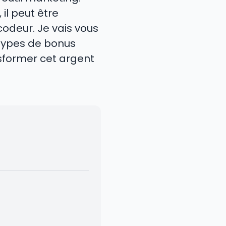
il peut être
codeur. Je vais vous
 types de bonus
nsformer cet argent